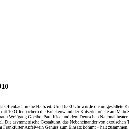
910
 Offenbach in die Halbzeit. Um 16.00 Uhr wurde die umgestaltete Kai
mit 10 Offenbachern die Brückenwand der Kaiserleibrücke am Main.So un
ohann Wolfgang Goethe, Paul Klee und dem Deutschen Nationaltheater m
ormal. Die asymmetrische Gestaltung, das Nebeneinander von exotischen 
l zum Frankfurter Apfelwein Genuss zum Einsatz kommt – hält zusammen