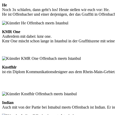
He
Noch 3x schlafen, dann geht’s los! Heute stellen wir euch vor: He.
He ist Offenbacher und einer derjenigen, der das Graffiti in Offenbac
KMR One
Außerdem mit dabei: kmr one.
Kmr One mischt schon lange in Istanbul in der Graffitiszene mit sein
https://www.facebook.com/ozanay356
Knstfhlr
ist ein Diplom Kommunikationsdesigner aus dem Rhein-Main-Gebiet. N
https://de-de.facebook.com/KNSTFHLR
http://www.florianluebke.de
Indian
Auch mit von der Partie bei Istnabul meets Offenbach ist Indian. Er i