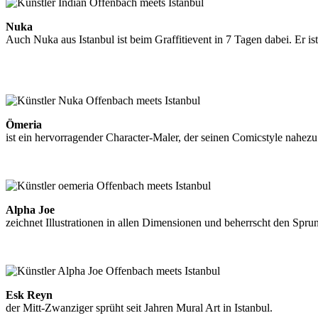
Nuka
Auch Nuka aus Istanbul ist beim Graffitievent in 7 Tagen dabei. Er ist 
https://www.facebook.com/furkan.birgun
http://www.behance.net/furkanbirgun
Ömeria
ist ein hervorragender Character-Maler, der seinen Comicstyle nahezu 
https://www.facebook.com/omeria.s2k
Alpha Joe
zeichnet Illustrationen in allen Dimensionen und beherrscht den Spru
http://eskreyn.tumblr.com/
Esk Reyn
der Mitt-Zwanziger sprüht seit Jahren Mural Art in Istanbul.